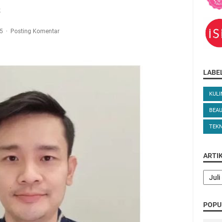
s
25
Posting Komentar
LABE
KULI
BEA
TEK
ARTI
POPU