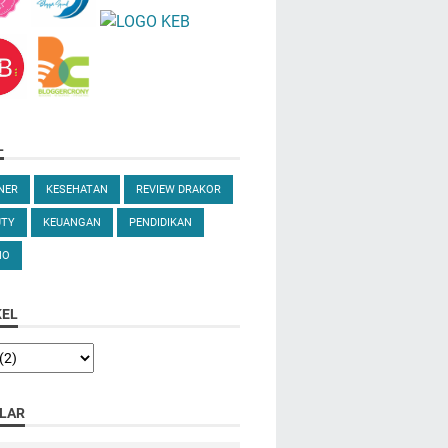
L
NER
KESEHATAN
REVIEW DRAKOR
UTY
KEUANGAN
PENDIDIKAN
NO
KEL
LAR