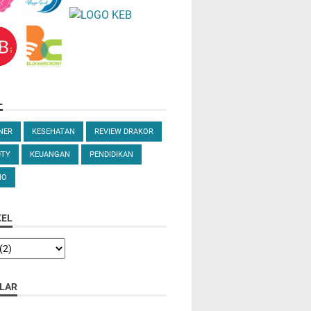
L
NER
KESEHATAN
REVIEW DRAKOR
UTY
KEUANGAN
PENDIDIKAN
NO
KEL
LAR