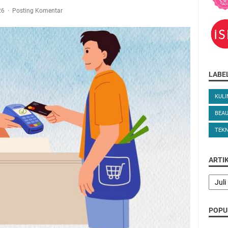
026
Posting Komentar
LABE
KULI
BEA
TEK
ARTI
POPU