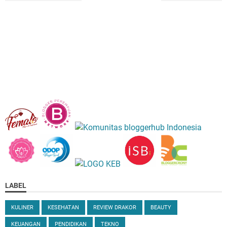
LABEL
KULINER
KESEHATAN
REVIEW DRAKOR
BEAUTY
KEUANGAN
PENDIDIKAN
TEKNO